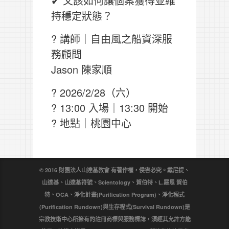
✔ 又該如何讓個案獲得並維
持穩定狀態？
? 講師｜自由風之船資深服
務顧問
Jason 陳家順
? 2026/2/28（六）
? 13:00 入場｜13:30 開始
? 地點｜桃園中心
© 2016 財團法人山達基教會 有著作權，侵害必究。戴尼提、
山達基、山達基符號、Scientology、賀伯特、L.羅恩 賀伯
特、OCA、淨化計畫(Purification Program)、淨化程式
(Purification Rundown)與生存程式(Survival Rundown)是
宗教技術中心所擁有的註冊商標與服務標誌，須經其允許方能