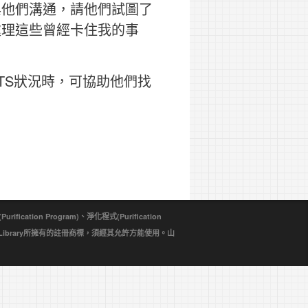
與他們溝通，請他們試圖了
處理這些曾經卡住我的事
TS狀況時，可協助他們找
ion Program)、淨化程式(Purification
d Library所擁有的註冊商標，須經其允許方能使用。山