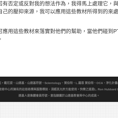
若有否定或反對我的想法作為，我得馬上處理它，
自己的壓抑來源，我可以應用這些教材所得到的來
可應用這些教材來落實對他們的幫助，當他們碰到P
。
提、山達基、山達基符號、Scientology、賀伯特、L.羅恩 賀伯特、OCA、淨化計畫(Purificat
wn)是宗教技術中心所擁有的註冊商標與服務標誌，須經其允許方能使用。快樂之道是L. Ron Hubbar
達基人是集體會員符號，意指隸屬於山達基教會與中心的成員。