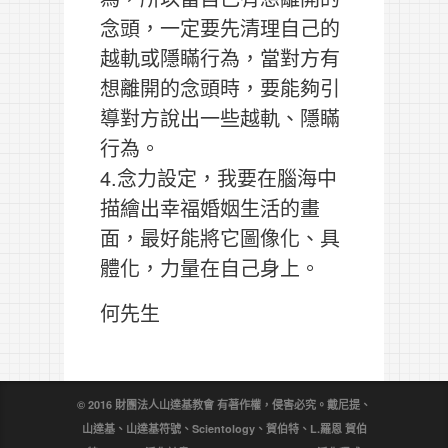
念頭，一定要先清理自己的
越軌或隱瞞行為，當對方有
想離開的念頭時，要能夠引
導對方說出一些越軌、隱瞞
行為。
4.念力設定，我要在腦海中
描繪出幸福婚姻生活的畫
面，最好能將它圖像化、具
體化，力量在自己身上。
何先生
© 2016 財團法人山達基教會 有著作權，侵害必究。戴尼提、
山達基、山達基符號、Scientology、賀伯特、L.羅恩 賀伯