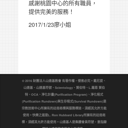
感謝桃園中心的所有職員，
提供完美的服務！
2017/1/23廖小姐
© 2016 財團法人山達基教會 有著作權，侵害必究。戴尼提、
山達基、山達基符號、Scientology、賀伯特、L.羅恩 賀伯
特、OCA、淨化計畫(Purification Program)、淨化程式
(Purification Rundown)與生存程式(Survival Rundown)是
宗教技術中心所擁有的註冊商標與服務標誌，須經其允許方能
使用。快樂之道是L. Ron Hubbard Library所擁有的註冊商
標，須經其允許方能使用。山達基人是集體會員符號，意指隸