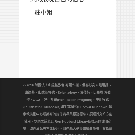
─莊小姐
© 2016 財團法人山達基教會 有著作權，侵害必究。戴尼提、
山達基、山達基符號、Scientology、賀伯特、L.羅恩 賀伯
特、OCA、淨化計畫(Purification Program)、淨化程式
(Purification Rundown)與生存程式(Survival Rundown)是
宗教技術中心所擁有的註冊商標與服務標誌，須經其允許方能
使用。快樂之道是L. Ron Hubbard Library所擁有的註冊商
標，須經其允許方能使用。山達基人是集體會員符號，意指隸