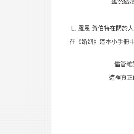
雖然結
L. 羅恩 賀伯特在關
在《婚姻》這本小手冊
儘管雜
這裡真正