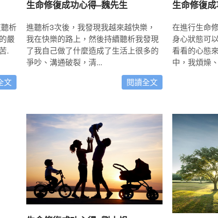
生命修復成功心得–魏先生
生命修復成
進聽析3次後，我發現我越來越快樂，
在進行生命
復聽析
我在快樂的路上，然後持續聽析我發現
身心狀態可
的嚴
了我自己做了什麼造成了生活上很多的
看看的心態來
苦.
爭吵、溝通破裂，清...
中，我煩燥、生
閱讀全文
全文