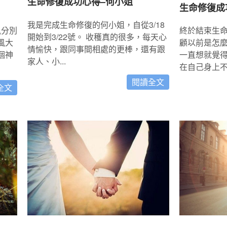
生命修復成功心得–何小姐
生命修復成
我是完成生命修復的何小姐，自從3/18
風分別
終於結束生
開始到3/22號。 收穫真的很多，每天心
風大
顧以前是怎
情愉快，跟同事間相處的更棒，還有跟
個神
一直想就覺
家人、小...
在自己身上不好
閱讀全文
全文