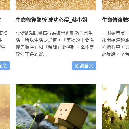
生
生命修復聽析 成功心得_蔡小姐
生命修復聽
事情
1.發覺越軌隱瞞行為確實再刺激日常生
一開始帶著
生
活。所以生活要謹慎，「事物的重要性
來開始這趟
”生
優先順序」和「時間」要控制。 2.不是
程過程中，
專注在得到好...
起反應，辛苦的
全文
閱讀全文