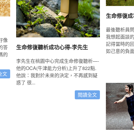
生命修復成
最後聽析員
我想起面談
好像
記得當時的
生命修復聽析成功心得-李先生
的答
如己意的負面想
媽的
李先生在桃園中心完成生命修復聽析—-
他的OCA(牛津能力分析)上升了822點.
全文
他說：我對於未來的決定，不再感到疑
惑了 很...
閱讀全文