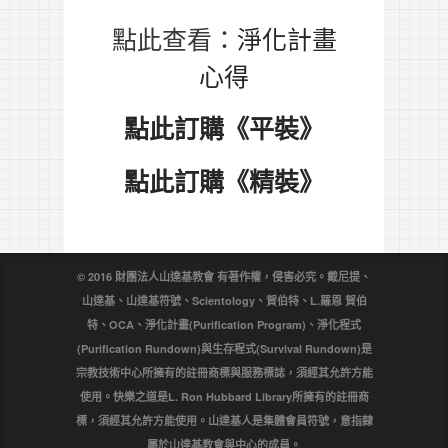
點此查看：
淨化計畫
心得
點此訂購《平裝》
點此訂購《精裝》
© 2016 財團法人山達基教會 有著作權，侵害必究。戴尼提、
山達基、山達基符號、Scientology、賀伯特、L.羅恩 賀伯
特、OCA、淨化計畫(Purification Program)、淨化程式
(Purification Rundown)與生存程式(Survival Rundown)是
宗教技術中心所擁有的註冊商標與服務標誌，須經其允許方能
使用。快樂之道是L. Ron Hubbard Library所擁有的註冊商
標，須經其允許方能使用。山達基人是集體會員符號，意指隸
屬於山達基教會與中心的成員。