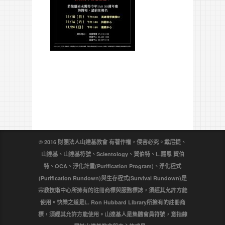
© 2016 財團法人山達基教會 有著作權，侵害必究。戴尼提、
山達基、山達基符號、Scientology、賀伯特、L.羅恩 賀伯
特、OCA、淨化計畫(Purification Program)、淨化程式
(Purification Rundown)與生存程式(Survival Rundown)是
宗教技術中心所擁有的註冊商標與服務標誌，須經其允許方能
使用。快樂之道是L. Ron Hubbard Library所擁有的註冊商
標，須經其允許方能使用。山達基人是集體會員符號，意指隸