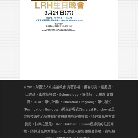
© 2016 財團法人山達基教會 有著作權，侵害必究。戴尼提、
山達基、山達基符號、Scientology、賀伯特、L.羅恩 賀伯
特、OCA、淨化計畫(Purification Program)、淨化程式
(Purification Rundown)與生存程式(Survival Rundown)是
宗教技術中心所擁有的註冊商標與服務標誌，須經其允許方能
使用。快樂之道是L. Ron Hubbard Library所擁有的註冊商
標，須經其允許方能使用。山達基人是集體會員符號，意指隸