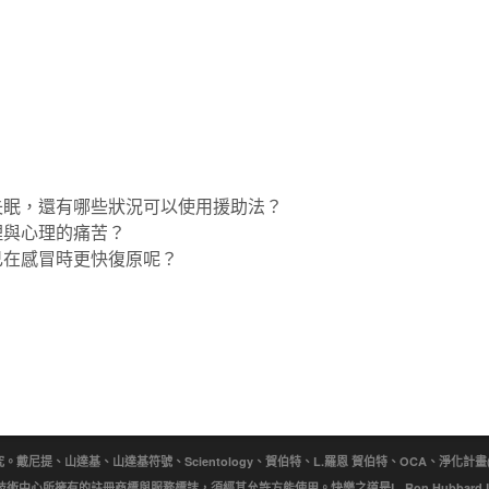
失眠，還有哪些狀況可以使用援助法？
理與心理的痛苦？
己在感冒時更快復原呢？
提、山達基、山達基符號、Scientology、賀伯特、L.羅恩 賀伯特、OCA、淨化計畫(Purificat
wn)是宗教技術中心所擁有的註冊商標與服務標誌，須經其允許方能使用。快樂之道是L. Ron Hubbar