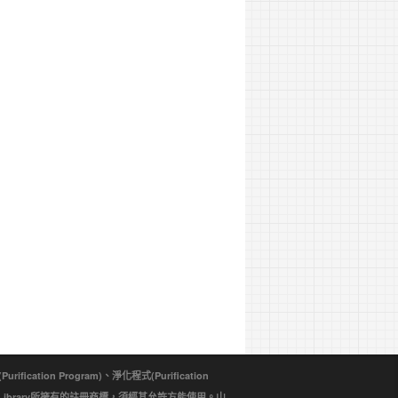
ion Program)、淨化程式(Purification
d Library所擁有的註冊商標，須經其允許方能使用。山