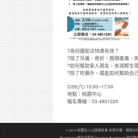
?
為何援助法快速有效？
?
除了牙痛、骨折、肩頸痠痛、
?
如何幫助家人朋友，來減輕生
?
除了吃藥外，還能如何幫助自
3/28(六) 10:00~17:00
地點：桃園中心
報名專線：03-4851320
© 2016 財團法人山達基教會 有著作權，侵害必究。戴尼
Rundown)與生存程式(Survival Rundo