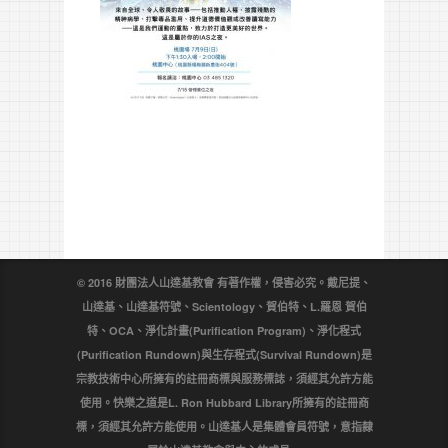
© 2016 財團法人山達基教會 有著作權，侵害必究。戴尼提、
山達基、山達基符號、Scientology、賀伯特、L.羅恩 賀伯
特、OCA、淨化計畫(Purification Program)、淨化程式
(Purification Rundown)與生存程式(Survival Rundown)是
宗教技術中心所擁有的註冊商標與服務標誌，須經其允許方能
使用。快樂之道是L. Ron Hubbard Library所擁有的註冊商
標，須經其允許方能使用。山達基人是集體會員符號，意指隸