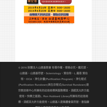
© 2016 財團法人山達基教會 有著作權，侵害必究。戴尼提、
山達基、山達基符號、Scientology、賀伯特、L.羅恩 賀伯
特、OCA、淨化計畫(Purification Program)、淨化程式
(Purification Rundown)與生存程式(Survival Rundown)是
宗教技術中心所擁有的註冊商標與服務標誌，須經其允許方能
使用。快樂之道是L. Ron Hubbard Library所擁有的註冊商
標，須經其允許方能使用。山達基人是集體會員符號，意指隸