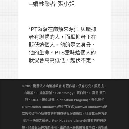
─婚紗業者 張小姐
*PTS(潛在麻煩來源)：與壓抑
者有聯繫的人，而壓抑者正在
貶低這個人、他的是之身分、
他的生命。PTS意味這個人的
狀況會高高低低，起伏不定。
© 2016 財團法人山達基教會 有著作權，侵害必究。戴尼提、
山達基、山達基符號、Scientology、賀伯特、L.羅恩 賀伯
特、OCA、淨化計畫(Purification Program)、淨化程式
(Purification Rundown)與生存程式(Survival Rundown)是
宗教技術中心所擁有的註冊商標與服務標誌，須經其允許方能
使用。快樂之道是L. Ron Hubbard Library所擁有的註冊商
標，須經其允許方能使用。山達基人是集體會員符號，意指隸