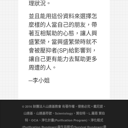
理狀況。
並且能用這份資料來選擇怎
麼樣的人當自己的朋友，帶
著互相幫助的心態，讓人興
盛繁榮，當興盛繁榮時就不
會被壓抑者(SP)給影響到，
讓自己更有能力去幫助更多
周遭的人。
─李小姐
© 2016 財團法人山達基教會 有著作權，侵害必究。戴尼提、
山達基、山達基符號、Scientology、賀伯特、L.羅恩 賀伯
特、OCA、淨化計畫(Purification Program)、淨化程式
(Purification Rundown)與生存程式(Survival Rundown)是