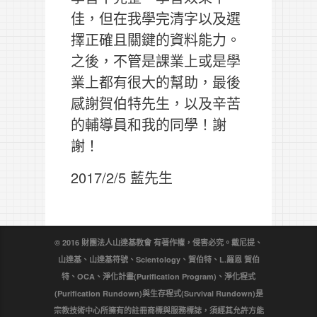
佳，但在我學完清字以及選
擇正確且關鍵的資料能力。
之後，不管是課業上或是學
業上都有很大的幫助，最後
感謝賀伯特先生，以及辛苦
的輔導員和我的同學！謝
謝！
2017/2/5 藍先生
© 2016 財團法人山達基教會 有著作權，侵害必究。戴尼提、
山達基、山達基符號、Scientology、賀伯特、L.羅恩 賀伯
特、OCA、淨化計畫(Purification Program)、淨化程式
(Purification Rundown)與生存程式(Survival Rundown)是
宗教技術中心所擁有的註冊商標與服務標誌，須經其允許方能