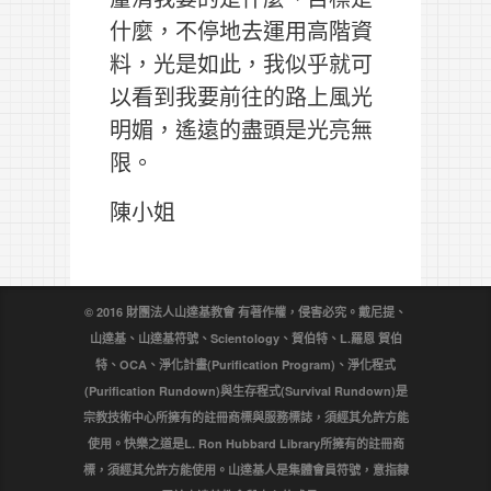
什麼，不停地去運用高階資
料，光是如此，我似乎就可
以看到我要前往的路上風光
明媚，遙遠的盡頭是光亮無
限。
陳小姐
© 2016 財團法人山達基教會 有著作權，侵害必究。戴尼提、
山達基、山達基符號、Scientology、賀伯特、L.羅恩 賀伯
特、OCA、淨化計畫(Purification Program)、淨化程式
(Purification Rundown)與生存程式(Survival Rundown)是
宗教技術中心所擁有的註冊商標與服務標誌，須經其允許方能
使用。快樂之道是L. Ron Hubbard Library所擁有的註冊商
標，須經其允許方能使用。山達基人是集體會員符號，意指隸