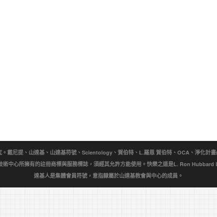
提、山達基、山達基符號、Scientology、賀伯特、L.羅恩 賀伯特、OCA、淨化計畫(Purificat
wn)是宗教技術中心所擁有的註冊商標與服務標誌，須經其允許方能使用。快樂之道是L. Ron Hubbar
達基人是集體會員符號，意指隸屬於山達基教會與中心的成員。