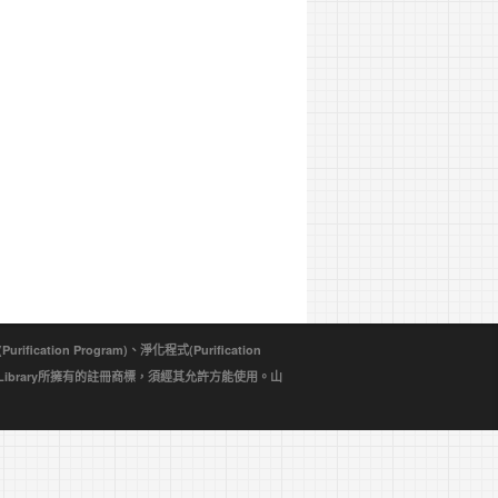
ion Program)、淨化程式(Purification
d Library所擁有的註冊商標，須經其允許方能使用。山