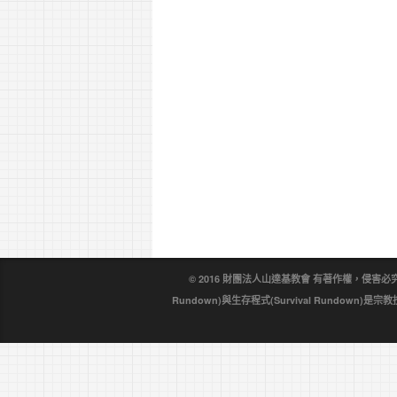
© 2016 財團法人山達基教會 有著作權，侵害必究。戴尼
Rundown)與生存程式(Survival Rundo