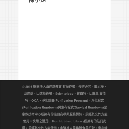
© 2016 財團法人山達基教會 有著作權，侵害必究。戴尼提、
山達基、山達基符號、Scientology、賀伯特、L.羅恩 賀伯
特、OCA、淨化計畫(Purification Program)、淨化程式
(Purification Rundown)與生存程式(Survival Rundown)是
宗教技術中心所擁有的註冊商標與服務標誌，須經其允許方能
使用。快樂之道是L. Ron Hubbard Library所擁有的註冊商
標，須經其允許方能使用。山達基人是集體會員符號，意指隸