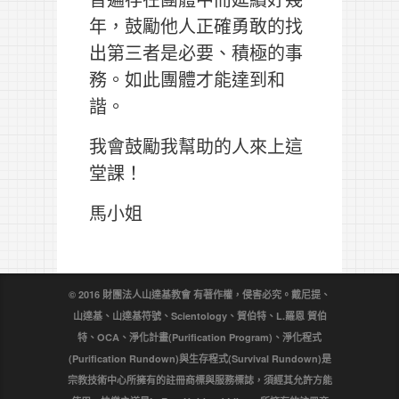
年，鼓勵他人正確勇敢的找
出第三者是必要、積極的事
務。如此團體才能達到和
諧。
我會鼓勵我幫助的人來上這
堂課！
馬小姐
© 2016 財團法人山達基教會 有著作權，侵害必究。戴尼提、
山達基、山達基符號、Scientology、賀伯特、L.羅恩 賀伯
特、OCA、淨化計畫(Purification Program)、淨化程式
(Purification Rundown)與生存程式(Survival Rundown)是
宗教技術中心所擁有的註冊商標與服務標誌，須經其允許方能