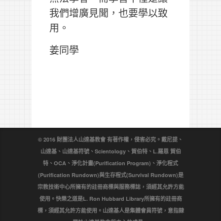
我們增廣見聞，也要學以致
用。
姜同學
© 2016 財團法人山達基教會 有著作權，侵害必究。戴尼提、
山達基、山達基符號、Scientology、賀伯特、L.羅恩 賀伯
特、OCA、淨化計畫(Purification Program)、淨化程式
(Purification Rundown)與生存程式(Survival Rundown)是
宗教技術中心所擁有的註冊商標與服務標誌，須經其允許方能
使用。快樂之道是L. Ron Hubbard Library所擁有的註冊商
標，須經其允許方能使用。山達基人是集體會員符號，意指隸