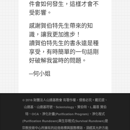
件會如何發生，這樣才會不
受影響。
感謝賀伯特先生帶來的知
識，讓我更加進步！
讀賀伯特先生的書永遠是種
享受，有時簡單的一句話剛
好破解我當時的問題。
─何小姐
© 2016 財團法人山達基教會 有著作權，侵害必究。戴尼提、
山達基、山達基符號、Scientology、賀伯特、L.羅恩 賀伯
特、OCA、淨化計畫(Purification Program)、淨化程式
(Purification Rundown)與生存程式(Survival Rundown)是
宗教技術中心所擁有的註冊商標與服務標誌，須經其允許方能