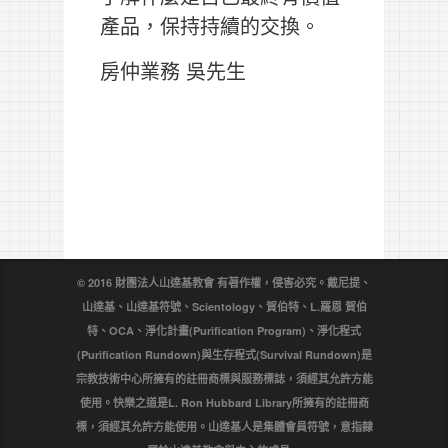
產品，保持持續的交換。
房仲業務 吳先生
© 2016 財團法人山達基教會 有著作權，侵害必究。戴尼提、
山達基、山達基符號、Scientology、賀伯特、L.羅恩 賀伯
特、OCA、淨化計畫(Purification Program)、淨化程式
(Purification Rundown)與生存程式(Survival Rundown)是
宗教技術中心所擁有的註冊商標與服務標誌，須經其允許方能
使用。快樂之道是L. Ron Hubbard Library所擁有的註冊商
標，須經其允許方能使用。山達基人是集體會員符號，意指隸