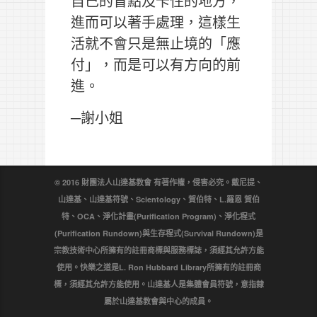
自己的盲點及卡住的地方，
進而可以著手處理，這樣生
活就不會只是無止境的「應
付」，而是可以有方向的前
進。
─謝小姐
© 2016 財團法人山達基教會 有著作權，侵害必究。戴尼提、
山達基、山達基符號、Scientology、賀伯特、L.羅恩 賀伯
特、OCA、淨化計畫(Purification Program)、淨化程式
(Purification Rundown)與生存程式(Survival Rundown)是
宗教技術中心所擁有的註冊商標與服務標誌，須經其允許方能
使用。快樂之道是L. Ron Hubbard Library所擁有的註冊商
標，須經其允許方能使用。山達基人是集體會員符號，意指隸
屬於山達基教會與中心的成員。