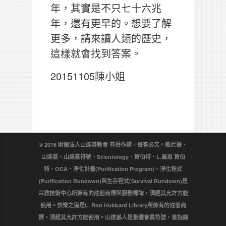
年，其實是不只七十六兆
年，還有更早的。想要了解
更多，請來讀人類的歷史，
這樣就會找到答案。
20151105陳小姐
© 2016 財團法人山達基教會 有著作權，侵害必究。戴尼提、
山達基、山達基符號、Scientology、賀伯特、L.羅恩 賀伯
特、OCA、淨化計畫(Purification Program)、淨化程式
(Purification Rundown)與生存程式(Survival Rundown)是
宗教技術中心所擁有的註冊商標與服務標誌，須經其允許方能
使用。快樂之道是L. Ron Hubbard Library所擁有的註冊商
標，須經其允許方能使用。山達基人是集體會員符號，意指隸