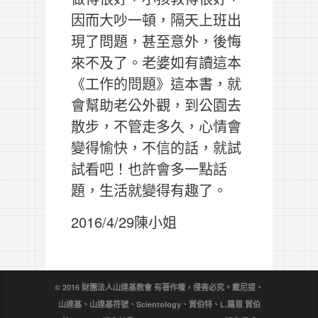
因而大吵一頓，隔天上班出
現了問題，甚至意外，後悔
來不及了。老婆如有讀這本
《工作的問題》這本書，就
會幫助老公外觀，到公園去
散步，不管走多久，心情會
變得愉快，不信的話，就試
試看吧！也許會多一點話
題，生活就變得有趣了。
2016/4/29陳小姐
© 2016 財團法人山達基教會 有著作權，侵害必究。戴尼提、
山達基、山達基符號、Scientology、賀伯特、L.羅恩 賀伯