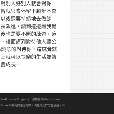
、對別人好別人就會對你
學習就只會停留下腳步不會
了以後還要持續地去做練
成長激進，讀到這邊讓我覺
以後也是要不斷的練習，這
好，裡面講到對待他人要公
心誠意的對待你，這感覺就
活上就可以快樂的生活並讓
改變成長。
ion Program)、淨化程式(Purification
d Library所擁有的註冊商標，須經其允許方能使用。山