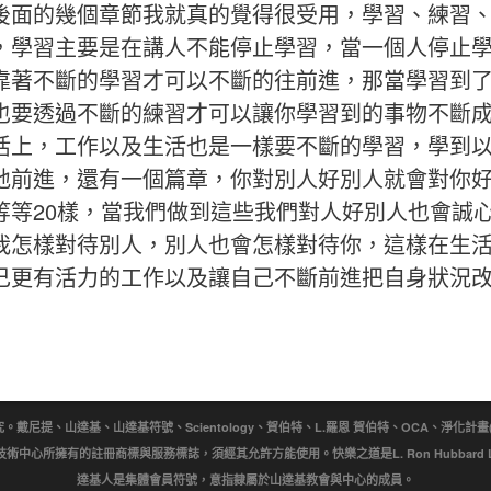
後面的幾個章節我就真的覺得很受用，學習、練習
，學習主要是在講人不能停止學習，當一個人停止
靠著不斷的學習才可以不斷的往前進，那當學習到
也要透過不斷的練習才可以讓你學習到的事物不斷
活上，工作以及生活也是一樣要不斷的學習，學到
地前進，還有一個篇章，你對別人好別人就會對你
等等20樣，當我們做到這些我們對人好別人也會誠
我怎樣對待別人，別人也會怎樣對待你，這樣在生
己更有活力的工作以及讓自己不斷前進把自身狀況
提、山達基、山達基符號、Scientology、賀伯特、L.羅恩 賀伯特、OCA、淨化計畫(Purificat
wn)是宗教技術中心所擁有的註冊商標與服務標誌，須經其允許方能使用。快樂之道是L. Ron Hubbar
達基人是集體會員符號，意指隸屬於山達基教會與中心的成員。