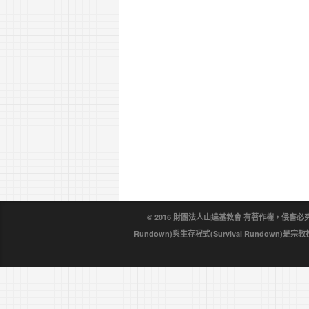
© 2016 財團法人山達基教會 有著作權，侵害必究。戴尼
Rundown)與生存程式(Survival Rundo