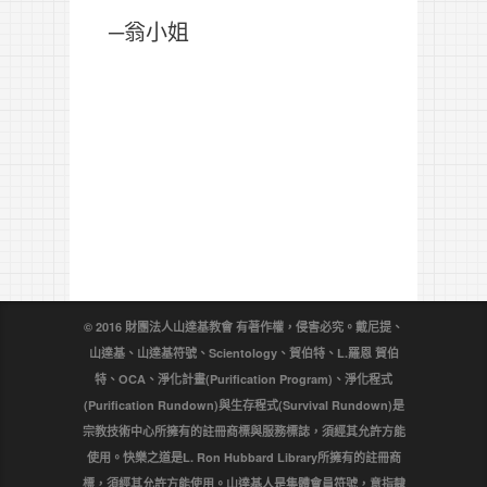
─翁小姐
© 2016 財團法人山達基教會 有著作權，侵害必究。戴尼提、
山達基、山達基符號、Scientology、賀伯特、L.羅恩 賀伯
特、OCA、淨化計畫(Purification Program)、淨化程式
(Purification Rundown)與生存程式(Survival Rundown)是
宗教技術中心所擁有的註冊商標與服務標誌，須經其允許方能
使用。快樂之道是L. Ron Hubbard Library所擁有的註冊商
標，須經其允許方能使用。山達基人是集體會員符號，意指隸