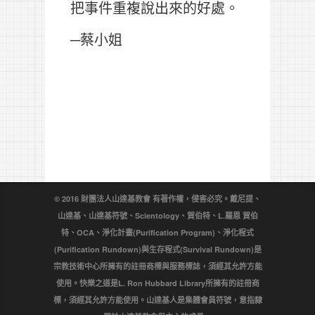
把事件重複說出來的好處。
─蔡小姐
© 2016 財團法人山達基教會 有著作權，侵害必究。戴尼提、
山達基、山達基符號、Scientology、賀伯特、L.羅恩 賀伯
特、OCA、淨化計畫(Purification Program)、淨化程式
(Purification Rundown)與生存程式(Survival Rundown)是
宗教技術中心所擁有的註冊商標與服務標誌，須經其允許方能
使用。快樂之道是L. Ron Hubbard Library所擁有的註冊商
標，須經其允許方能使用。山達基人是集體會員符號，意指隸