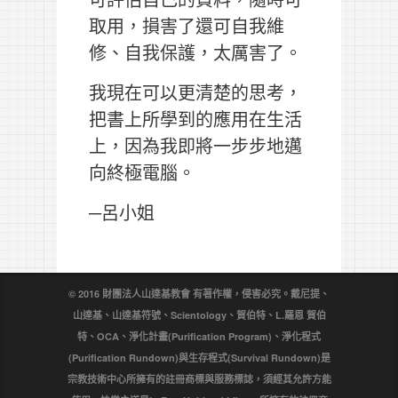
取用，損害了還可自我維
修、自我保護，太厲害了。
我現在可以更清楚的思考，
把書上所學到的應用在生活
上，因為我即將一步步地邁
向終極電腦。
─呂小姐
© 2016 財團法人山達基教會 有著作權，侵害必究。戴尼提、
山達基、山達基符號、Scientology、賀伯特、L.羅恩 賀伯
特、OCA、淨化計畫(Purification Program)、淨化程式
(Purification Rundown)與生存程式(Survival Rundown)是
宗教技術中心所擁有的註冊商標與服務標誌，須經其允許方能