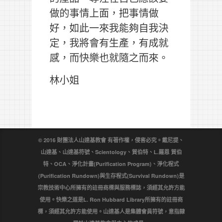
做的事情上面，把事情做
好，如此一來我能夠自我決
定，我將會有生產，有成就
感，而快樂也就隨之而來。
林小姐
© 2016 財團法人山達基教會 有著作權，侵害必究。戴尼提、
山達基、山達基符號、Scientology、賀伯特、L.羅恩 賀伯
特、OCA、淨化計畫(Purification Program)、淨化程式
(Purification Rundown)與生存程式(Survival Rundown)是
宗教技術中心所擁有的註冊商標與服務標誌，須經其允許方能
使用。快樂之道是L. Ron Hubbard Library所擁有的註冊商
標，須經其允許方能使用。山達基人是集體會員符號，意指隸