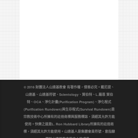
© 2016 財團法人山達基教會 有著作權，侵害必究。戴尼提、
山達基、山達基符號、Scientology、賀伯特、L.羅恩 賀伯
特、OCA、淨化計畫(Purification Program)、淨化程式
(Purification Rundown)與生存程式(Survival Rundown)是
宗教技術中心所擁有的註冊商標與服務標誌，須經其允許方能
使用。快樂之道是L. Ron Hubbard Library所擁有的註冊商
標，須經其允許方能使用。山達基人是集體會員符號，意指隸