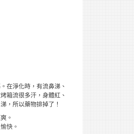
傷。在淨化時，有流鼻涕、
在烤箱流很多汗，身體紅、
鼻涕，所以藥物排掉了！
輕爽。
很愉快。