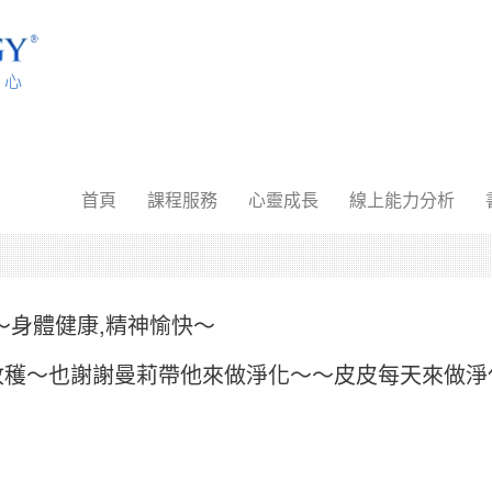
首頁
課程服務
心靈成長
線上能力分析
～身體健康,精神愉快～
收穫～也謝謝曼莉帶他來做淨化～～皮皮每天來做淨化