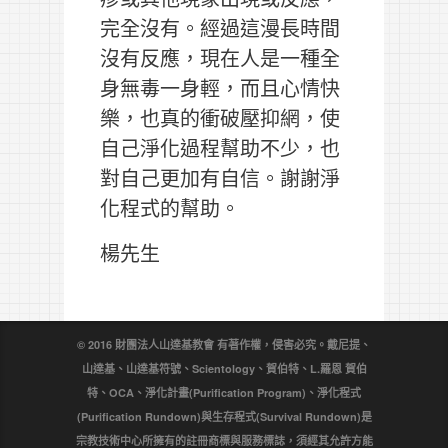
完全沒有。經過這漫長時間
沒有反應，現在人是一種全
身無毒一身輕，而且心情快
樂，也真的衝破壓抑網，使
自己淨化過程幫助不少，也
對自己更加有自信。謝謝淨
化程式的幫助。
楊先生
© 2016 財團法人山達基教會 有著作權，侵害必究。戴尼提、
山達基、山達基符號、Scientology、賀伯特、L.羅恩 賀伯
特、OCA、淨化計畫(Purification Program)、淨化程式
(Purification Rundown)與生存程式(Survival Rundown)是
宗教技術中心所擁有的註冊商標與服務標誌，須經其允許方能