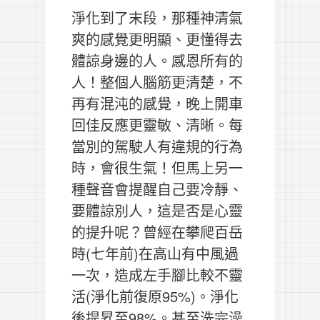
淨化到了末段，那種神清氣
爽的感覺更明顯、更懂得去
體諒身邊的人。感恩所有的
人！整個人腦筋更清楚，不
再有混沌的感覺，晚上開車
回佳反應更靈敏、清晰。每
當別的駕駛人有違規的行為
時，會很生氣！但馬上另一
種聲音會提醒自己要冷靜、
要體諒別人，這是否是心靈
的提升呢？曾經在攀爬百岳
時(七年前)在高山有中風過
一次，造成左手腳比較不靈
活(淨化前復原95%)。淨化
後提昇至98%。甚至洗完澡