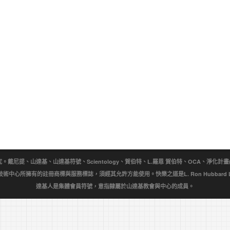
提、山達基、山達基符號、Scientology、賀伯特、L.羅恩 賀伯特、OCA、淨化計畫(Purificat
wn)是宗教技術中心所擁有的註冊商標與服務標誌，須經其允許方能使用。快樂之道是L. Ron Hubbar
達基人是集體會員符號，意指隸屬於山達基教會與中心的成員。