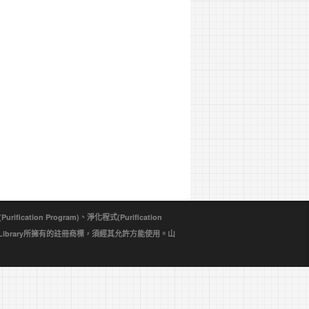
ion Program)、淨化程式(Purification
d Library所擁有的註冊商標，須經其允許方能使用。山