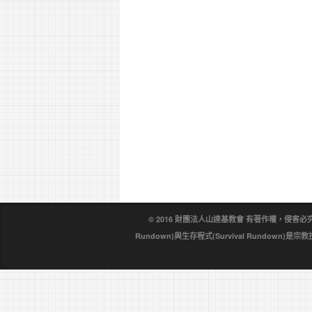
© 2016 財團法人山達基教會 有著作權，侵害必究。戴尼
Rundown)與生存程式(Survival Rundo