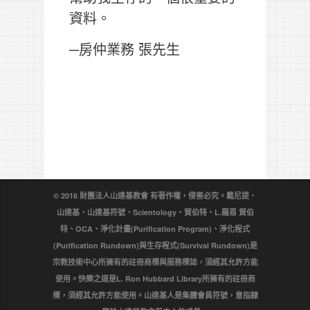
資料。
─房仲業務 張先生
© 2016 財團法人山達基教會 有著作權，侵害必究。戴尼提、
山達基、山達基符號、Scientology、賀伯特、L.羅恩 賀伯
特、OCA、淨化計畫(Purification Program)、淨化程式
(Purification Rundown)與生存程式(Survival Rundown)是
宗教技術中心所擁有的註冊商標與服務標誌，須經其允許方能
使用。快樂之道是L. Ron Hubbard Library所擁有的註冊商
標，須經其允許方能使用。山達基人是集體會員符號，意指隸