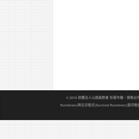
© 2016 財團法人山達基教會 有著作權，侵害必究。戴尼
Rundown)與生存程式(Survival Rundo