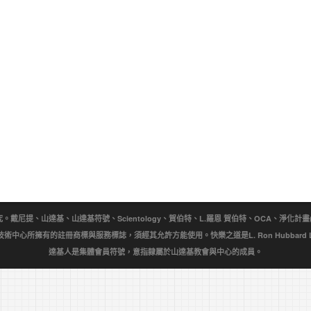
提、山達基、山達基符號、Scientology、賀伯特、L.羅恩 賀伯特、OCA、淨化計畫(Purificat
wn)是宗教技術中心所擁有的註冊商標與服務標誌，須經其允許方能使用。快樂之道是L. Ron Hubbar
達基人是集體會員符號，意指隸屬於山達基教會與中心的成員。