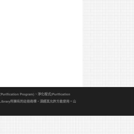
ion Program)、淨化程式(Purification
d Library所擁有的註冊商標，須經其允許方能使用。山