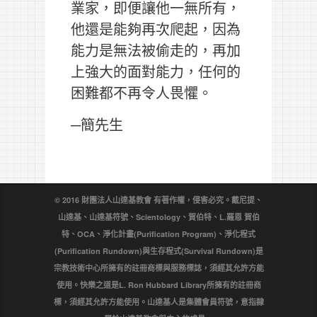
業家，即便讓他一無所有，
他還是能夠再次爬起，因為
能力是無法被偷走的，再加
上強大的面對能力，任何的
困難都不再令人畏懼。
─簡先生
© 2016 財團法人山達基教會 有著作權，侵害必究。戴尼提、
山達基、山達基符號、Scientology、賀伯特、L.羅恩 賀伯
特、OCA、淨化計畫(Purification Program)、淨化程式
(Purification Rundown)與生存程式(Survival Rundown)是
宗教技術中心所擁有的註冊商標與服務標誌，須經其允許方能
使用。快樂之道是L. Ron Hubbard Library所擁有的註冊商
標，須經其允許方能使用。山達基人是集體會員符號，意指隸