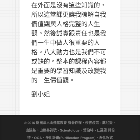
在外面是沒有這些知識的，
所以這堂課更讓我瞭解自我
價值觀與人格完整的人生
觀。然後誠實跟責任也是我
們一生中做人很重要的人
格。八大動力也是我們不可
或缺的。整本的課程內容都
是重要的學習知識及改變我
的一生價值觀。
劉小姐
© 2016 財團法人山達基教會 有著作權，侵害必究。戴尼提、
山達基、山達基符號、Scientology、賀伯特、L.羅恩 賀伯
特、OCA、淨化計畫(Purification Program)、淨化程式