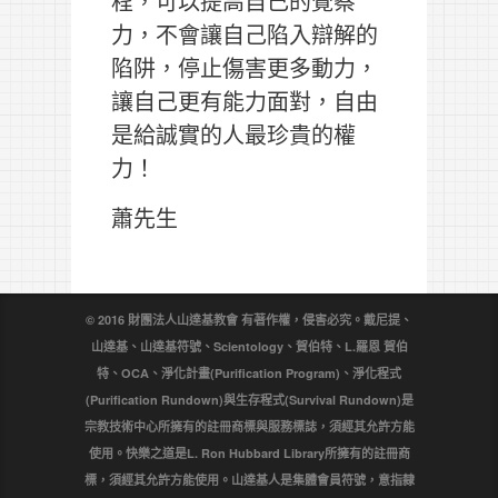
程，可以提高自己的覺察
力，不會讓自己陷入辯解的
陷阱，停止傷害更多動力，
讓自己更有能力面對，自由
是給誠實的人最珍貴的權
力！
蕭先生
© 2016 財團法人山達基教會 有著作權，侵害必究。戴尼提、
山達基、山達基符號、Scientology、賀伯特、L.羅恩 賀伯
特、OCA、淨化計畫(Purification Program)、淨化程式
(Purification Rundown)與生存程式(Survival Rundown)是
宗教技術中心所擁有的註冊商標與服務標誌，須經其允許方能
使用。快樂之道是L. Ron Hubbard Library所擁有的註冊商
標，須經其允許方能使用。山達基人是集體會員符號，意指隸