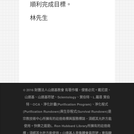
順利完成目標。
林先生
© 2016 財團法人山達基教會 有著作權，侵害必究。戴尼提、
山達基、山達基符號、Scientology、賀伯特、L.羅恩 賀伯
特、OCA、淨化計畫(Purification Program)、淨化程式
(Purification Rundown)與生存程式(Survival Rundown)是
宗教技術中心所擁有的註冊商標與服務標誌，須經其允許方能
使用。快樂之道是L. Ron Hubbard Library所擁有的註冊商
標，須經其允許方能使用。山達基人是集體會員符號，意指隸