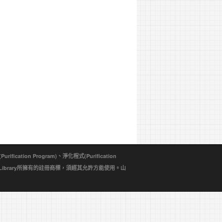
ion Program)、淨化程式(Purification
d Library所擁有的註冊商標，須經其允許方能使用。山