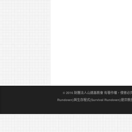
© 2016 財團法人山達基教會 有著作權，侵害必究。戴尼
Rundown)與生存程式(Survival Rundo