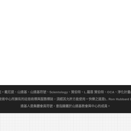
提、山達基、山達基符號、Scientology、賀伯特、L.羅恩 賀伯特、OCA、淨化計畫(Purificat
wn)是宗教技術中心所擁有的註冊商標與服務標誌，須經其允許方能使用。快樂之道是L. Ron Hubbar
達基人是集體會員符號，意指隸屬於山達基教會與中心的成員。