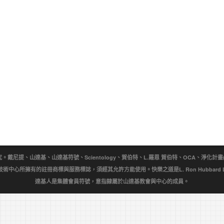
提、山達基、山達基符號、Scientology、賀伯特、L.羅恩 賀伯特、OCA、淨化計畫(Purificat
wn)是宗教技術中心所擁有的註冊商標與服務標誌，須經其允許方能使用。快樂之道是L. Ron Hubbar
達基人是集體會員符號，意指隸屬於山達基教會與中心的成員。