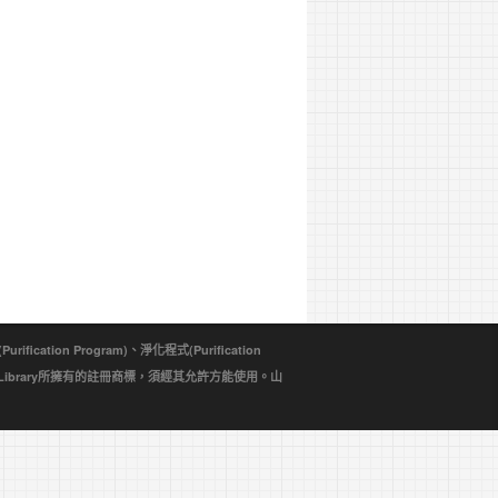
ion Program)、淨化程式(Purification
d Library所擁有的註冊商標，須經其允許方能使用。山