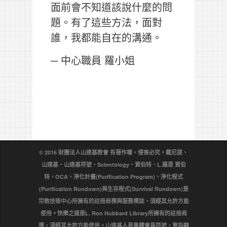
面前會不知道該說什麼的問
題。有了這些方法，面對
誰，我都能自在的溝通。
─ 中心職員 羅小姐
© 2016 財團法人山達基教會 有著作權，侵害必究。戴尼提、
山達基、山達基符號、Scientology、賀伯特、L.羅恩 賀伯
特、OCA、淨化計畫(Purification Program)、淨化程式
(Purification Rundown)與生存程式(Survival Rundown)是
宗教技術中心所擁有的註冊商標與服務標誌，須經其允許方能
使用。快樂之道是L. Ron Hubbard Library所擁有的註冊商
標，須經其允許方能使用。山達基人是集體會員符號，意指隸