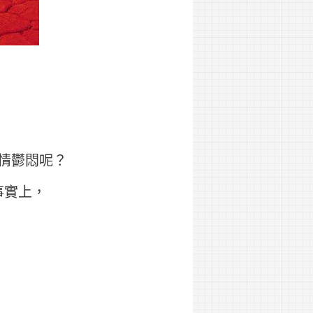
情鬱悶呢？
事實上，