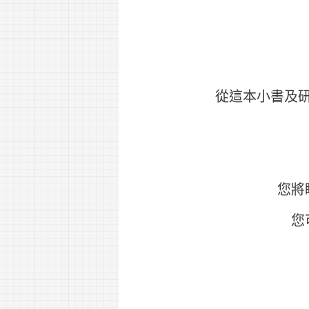
從這本小書及
您將
您