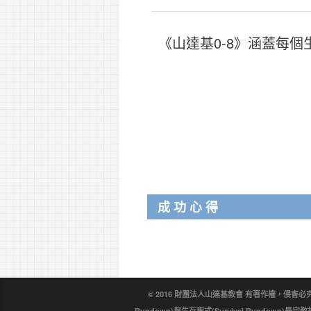
《山達基0-8》涵蓋每
成功心得
© 2016 財團法人山達基教會 有著作權，侵害必究。戴尼
Rundown)與生存程式(Survival Rundo