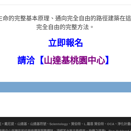
個生命的完整基本原理、通向完全自由的路徑建築在
完全自由的完整方法。
立即報名
請洽【
山達基桃園中心
】
提、山達基、山達基符號、Scientology、賀伯特、L.羅恩 賀伯特、OCA、淨化計畫(Purificat
wn)是宗教技術中心所擁有的註冊商標與服務標誌，須經其允許方能使用。快樂之道是L. Ron Hubbar