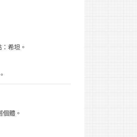
點：希坦。
。
塔個體。