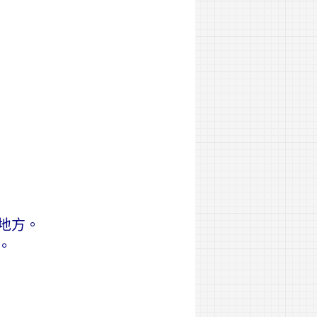
地
方。
。
」