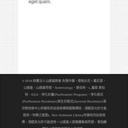
eget quam.
© 2016 財團法人山達基教會 有著作權，侵害必究。戴尼提、
山達基、山達基符號、Scientology、賀伯特、L.羅恩 賀伯
特、OCA、淨化計畫(Purification Program)、淨化程式
(Purification Rundown)與生存程式(Survival Rundown)是
宗教技術中心所擁有的註冊商標與服務標誌，須經其允許方能
使用。快樂之道是L. Ron Hubbard Library所擁有的註冊商
標，須經其允許方能使用。山達基人是集體會員符號，意指隸